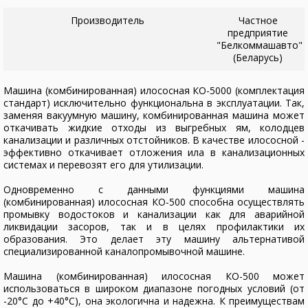
Производитель
Частное
предприятие
"Белкоммашавто"
(Беларусь)
Машина (комбинированная) илососная КО-5000 (комплектация
стандарт) исключительно функциональна в эксплуатации. Так,
заменяя вакуумную машину, комбинированная машина может
откачивать жидкие отходы из выгребных ям, колодцев
канализации и различных отстойников. В качестве илососной -
эффективно откачивает отложения ила в канализационных
системах и перевозят его для утилизации.
Одновременно с данными функциями машина
(комбинированная) илососная КО-500 способна осуществлять
промывку водостоков и канализации как для аварийной
ликвидации засоров, так и в целях профилактики их
образования. Это делает эту машину альтернативой
специализированной каналопромывочной машине.
Машина (комбинированная) илососная КО-500 может
использоваться в широком диапазоне погодных условий (от
-20°С до +40°С), она экологична и надежна. К преимуществам