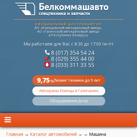
ОФИЦИАЛЬНЫЙ ДИСТРИБЬЮТОР
АО «Клинцовский автокрановый завод»,
АО «Галичский автокрановый завод»
в Республике Беларусь
Мы работаем для Вас с 8:30 до 17:00 пн-пт
8 (017) 354 54 24
8 (029) 355 44 00
8 (033) 311 33 55
9,75
Лизинг техники до 5 лет
%
Автокраны Клинцы и Галичанин
Оборудование Jurop
Вы здесь
Главная
→
Каталог автомобилей
→
→
Машина