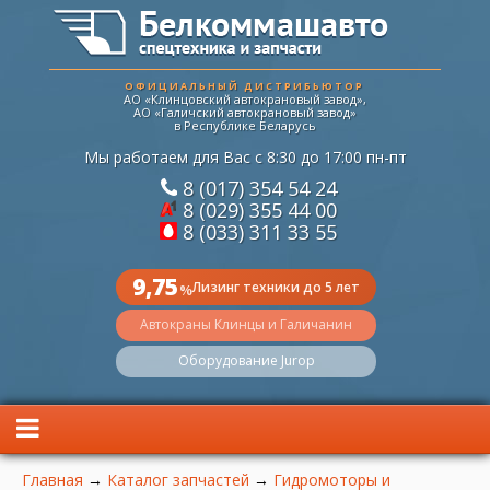
ОФИЦИАЛЬНЫЙ ДИСТРИБЬЮТОР
АО «Клинцовский автокрановый завод»,
АО «Галичский автокрановый завод»
в Республике Беларусь
Мы работаем для Вас с 8:30 до 17:00 пн-пт
8 (017) 354 54 24
8 (029) 355 44 00
8 (033) 311 33 55
9,75
Лизинг техники до 5 лет
%
Автокраны Клинцы и Галичанин
Оборудование Jurop
Вы здесь
Главная
→
Каталог запчастей
→
Гидромоторы и