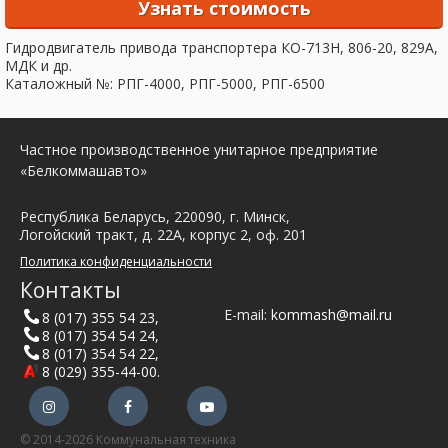
Узнать стоимость
Гидродвигатель привода транспортера КО-713Н, 806-20, 829А,
МДК и др.
Каталожный №: РПГ-4000, РПГ-5000, РПГ-6500
Частное производственное унитарное предприятие
«Белкоммашавто»
Республика Беларусь, 220090, г. Минск,
Логойский тракт, д. 22А, корпус 2, оф. 201
Политика конфиденциальности
Контакты
E-mail:
kommash@mail.ru
8 (017) 355 54 23
,
8 (017) 354 54 24
,
8 (017) 354 54 22
,
8 (029) 355-44-00
.
© 2014-2026 Коммунальная техника