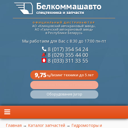
ОФИЦИАЛЬНЫЙ ДИСТРИБЬЮТОР
АО «Клинцовский автокрановый завод»,
АО «Галичский автокрановый завод»
в Республике Беларусь
Мы работаем для Вас с 8:30 до 17:00 пн-пт
8 (017) 354 54 24
8 (029) 355 44 00
8 (033) 311 33 55
9,75
Лизинг техники до 5 лет
%
Автокраны Клинцы и Галичанин
Оборудование Jurop
Вы здесь
Главная
→
Каталог запчастей
→
Гидромоторы и