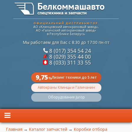
ОФИЦИАЛЬНЫЙ ДИСТРИБЬЮТОР
АО «Клинцовский автокрановый завод»,
АО «Галичский автокрановый завод»
в Республике Беларусь
Мы работаем для Вас с 8:30 до 17:00 пн-пт
8 (017) 354 54 24
8 (029) 355 44 00
8 (033) 311 33 55
9,75
Лизинг техники до 5 лет
%
Автокраны Клинцы и Галичанин
Оборудование Jurop
Вы здесь
Главная
→
Каталог запчастей
→
Коробки отбора