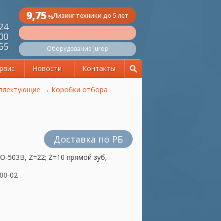
9,75
Лизинг техники до 5 лет
%
 24
Автокраны Клинцы и Галичанин
 00
 55
Оборудование Jurop
рвис
Новости
Контакты
мплектующие
→
Коробки отбора
Доставка по РБ
-503В, Z=22; Z=10 прямой зуб,
00-02