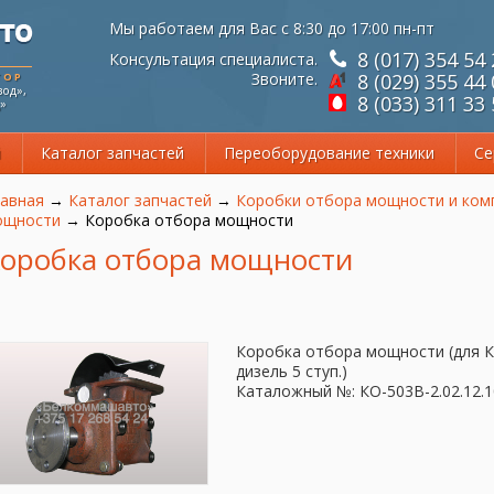
Мы работаем для Вас с 8:30 до 17:00 пн-пт
8 (017) 354 54
Консультация специалиста.
Звоните.
8 (029) 355 44
ТОР
од»,
8 (033) 311 33
»
й
Каталог запчастей
Переоборудование техники
Се
 здесь
авная
→
Каталог запчастей
→
Коробки отбора мощности и ко
ощности
→
Коробка отбора мощности
оробка отбора мощности
Коробка отбора мощности (для КО
дизель 5 ступ.)
Каталожный №: КО-503В-2.02.12.1