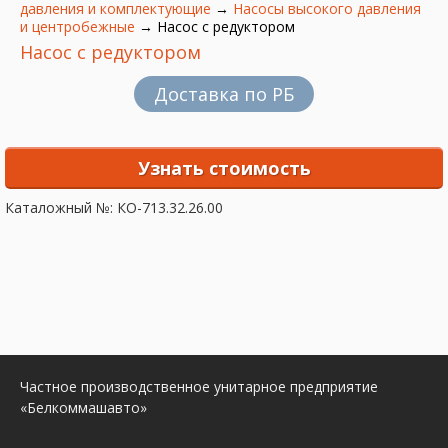
давления и комплектующие
→
Насосы высокого давления
и центробежные
→
Насос с редуктором
Насос с редуктором
Доставка по РБ
Узнать стоимость
Каталожный №: КО-713.32.26.00
Частное производственное унитарное предприятие
«Белкоммашавто»