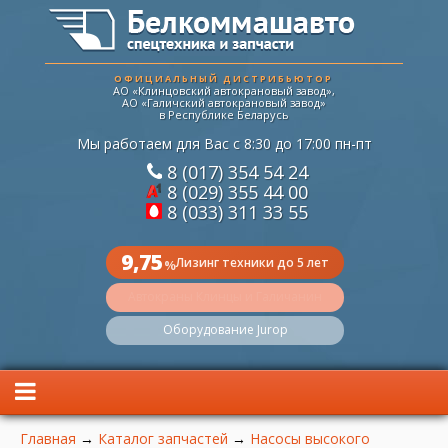
ОФИЦИАЛЬНЫЙ ДИСТРИБЬЮТОР
АО «Клинцовский автокрановый завод»,
АО «Галичский автокрановый завод»
в Республике Беларусь
Мы работаем для Вас с 8:30 до 17:00 пн-пт
8 (017) 354 54 24
8 (029) 355 44 00
8 (033) 311 33 55
9,75
Лизинг техники до 5 лет
%
Автокраны Клинцы и Галичанин
Оборудование Jurop
Вы здесь
Главная
→
Каталог запчастей
→
Насосы высокого