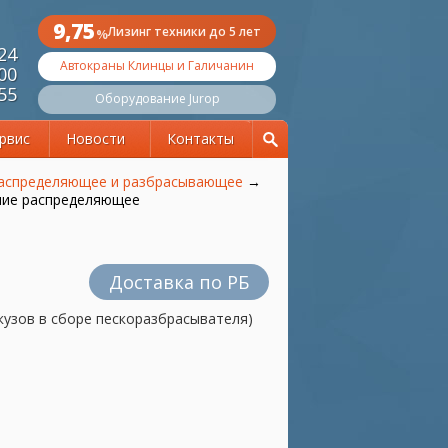
9,75
Лизинг техники до 5 лет
%
 24
Автокраны Клинцы и Галичанин
 00
 55
Оборудование Jurop
рвис
Новости
Контакты
распределяющее и разбрасывающее
→
ие распределяющее
Доставка по РБ
узов в сборе пескоразбрасывателя)