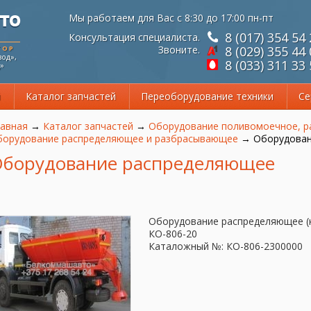
Мы работаем для Вас с 8:30 до 17:00 пн-пт
8 (017) 354 54
Консультация специалиста.
Звоните.
8 (029) 355 44
ТОР
од»,
8 (033) 311 33
»
й
Каталог запчастей
Переоборудование техники
Се
 здесь
авная
→
Каталог запчастей
→
Оборудование поливомоечное, 
борудование распределяющее и разбрасывающее
→
Оборудован
борудование распределяющее
Оборудование распределяющее (к
КО-806-20
Каталожный №: КО-806-2300000