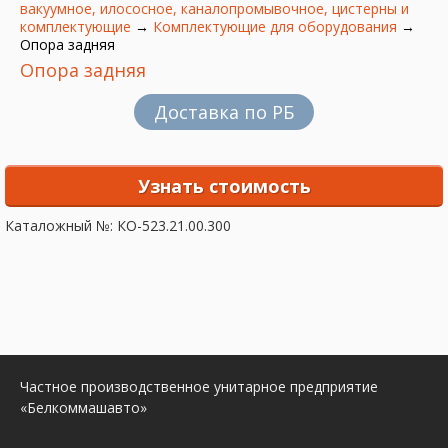
вакуумное, илососное, каналопромывочное, цистерны и
комплектующие
→
Комплектующие для оборудования
→
Опора задняя
Опора задняя
Доставка по РБ
Узнать стоимость
Каталожный №: КО-523.21.00.300
Частное производственное унитарное предприятие
«Белкоммашавто»