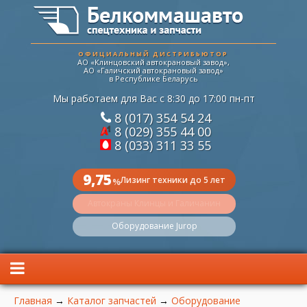
ОФИЦИАЛЬНЫЙ ДИСТРИБЬЮТОР
АО «Клинцовский автокрановый завод»,
АО «Галичский автокрановый завод»
в Республике Беларусь
Мы работаем для Вас с 8:30 до 17:00 пн-пт
8 (017) 354 54 24
8 (029) 355 44 00
8 (033) 311 33 55
9,75
Лизинг техники до 5 лет
%
Автокраны Клинцы и Галичанин
Оборудование Jurop
Вы здесь
Главная
→
Каталог запчастей
→
Оборудование